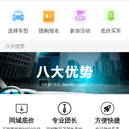
王团友
宝马i4 M50
131****99
22分钟前
黄团友
宝马M2
157****87
2分钟前
黄团友
宝马M760Le
157****87
5分钟前
罗团友
宝马X2 M35i
135****78
9分钟前
选择车型
团购报名
参加活动
底价买车
王团友
宝马i5 M60
131****99
9分钟前
王团友
宝马i4 M50
131****99
22分钟前
八大优势
同城底价
专业团长
方便快捷