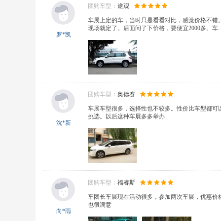
团购车型：
途观
车展上定的车，当时只是看看对比，感觉价格不错
现场就定了。后面问了下价格，要便宜2000多。车
罗*凯
长团购车展真心不错
团购车型：
奥德赛
车展车型很多，选择性也不较多。性价比车型都可
挑选。以后这种车展多多举办
沈*新
团购车型：
福睿斯
车团长车展现在活动很多，参加两次车展，优惠价
也很满意
向*雨