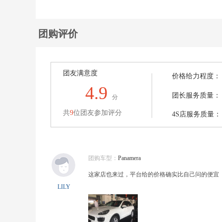
团购评价
团友满意度
价格给力程度：
4.9
团长服务质量：
分
共
9
位团友参加评分
4S店服务质量：
团购车型：
Panamera
这家店也来过，平台给的价格确实比自己问的便宜
LILY