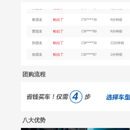
蒋团友
帕拉丁
176****39
9分钟前
曹团友
帕拉丁
158****80
9分钟前
孙团友
帕拉丁
158****58
22分钟前
徐团友
帕拉丁
136****87
2分钟前
蒋团友
帕拉丁
176****39
5分钟前
蒋团友
帕拉丁
176****39
9分钟前
团购流程
曹团友
帕拉丁
158****80
9分钟前
孙团友
帕拉丁
158****58
22分钟前
八大优势