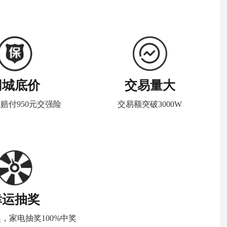
同城底价
交易量大
赔付950元交强险
交易额突破3000W
幸运抽奖
，家电抽奖100%中奖