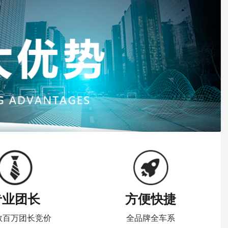
专业团长
方便快捷
数百万团长竞价
全品牌全车系