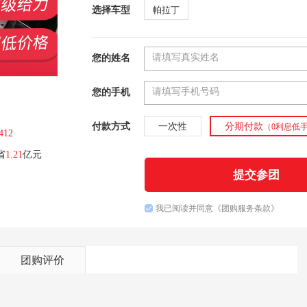
选择车型
帕拉丁
您的姓名
您的手机
付款方式
一次性
分期付款
（0利息低
412
省
1.21
亿元
我已阅读并同意
《团购服务条款》
团购评价
孙团友
帕拉丁
158****58
22分钟前
孙团友
帕拉丁
158****58
35分钟前