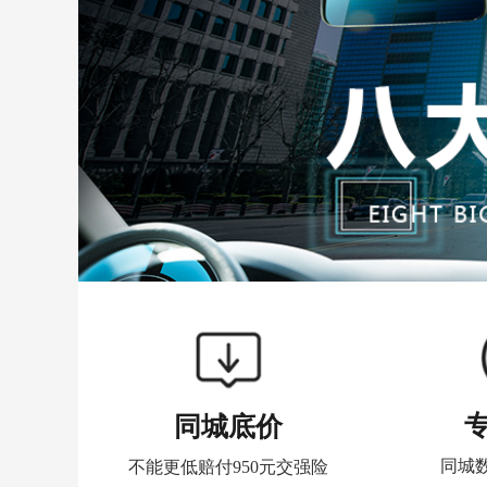
同城底价
同城
不能更低赔付950元交强险