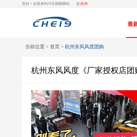
您好！欢迎来到汽车团购网站
杭州
最
当前位置 >
首页
>
杭州东风风度团购
杭州东风风度《厂家授权店团