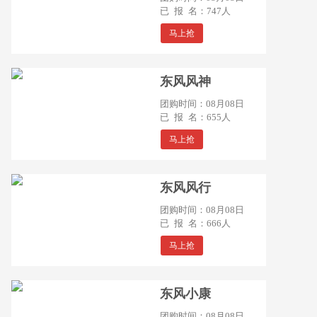
已
报
名：747人
马上抢
东风风神
团购时间：08月08日
已
报
名：655人
马上抢
东风风行
团购时间：08月08日
已
报
名：666人
马上抢
东风小康
团购时间：08月08日