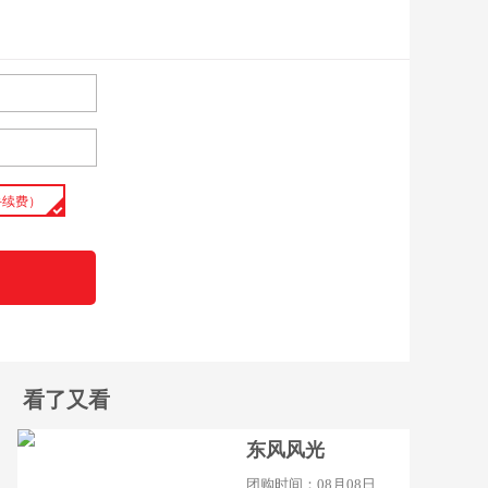
手续费）
看了又看
东风风光
团购时间：08月08日