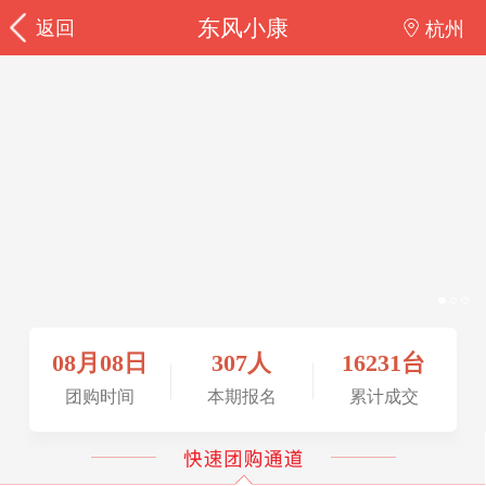
东风小康
返回
杭州
08月08日
307人
16231台
团购时间
本期报名
累计成交