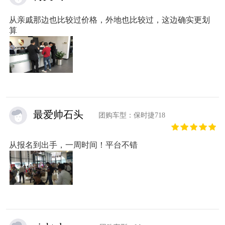
从亲戚那边也比较过价格，外地也比较过，这边确实更划
算
最爱帅石头
团购车型：保时捷718
从报名到出手，一周时间！平台不错