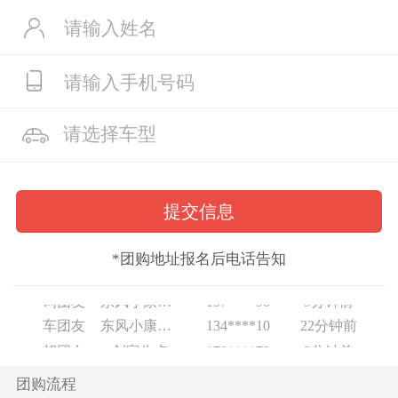
胡团友
创富牛卡
178****72
2分钟前
陈团友
东风小康C51
183****87
5分钟前
*团购地址报名后电话告知
询团友
东风小康D52
180****51
9分钟前
询团友
东风小康C55
137****98
9分钟前
车团友
东风小康D71
134****10
22分钟前
胡团友
创富牛卡
178****72
2分钟前
陈团友
东风小康C51
183****87
5分钟前
团购流程
询团友
东风小康D52
180****51
9分钟前