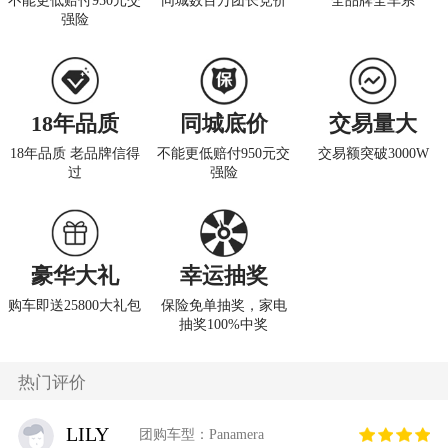
不能更低赔付950元交
同城数百万团长竞价
全品牌全车系
强险
18年品质
同城底价
交易量大
18年品质 老品牌信得
不能更低赔付950元交
交易额突破3000W
过
强险
豪华大礼
幸运抽奖
购车即送25800大礼包
保险免单抽奖，家电
抽奖100%中奖
热门评价
LILY
团购车型：Panamera