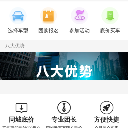
车团友
海格H6C
134****10
22分钟前
选择车型
团购报名
参加活动
底价买车
八大优势
同城底价
专业团长
方便快捷