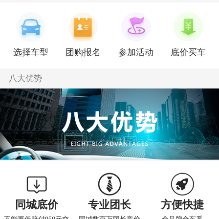
邓团友
大道EV
176****34
2分钟前
蒋团友
宝威
176****39
5分钟前
蒋团友
江铃汽车
176****39
9分钟前
曹团友
E福顺
158****80
9分钟前
选择车型
团购报名
参加活动
底价买车
孙团友
顺达EV
158****58
22分钟前
八大优势
同城底价
专业团长
方便快捷