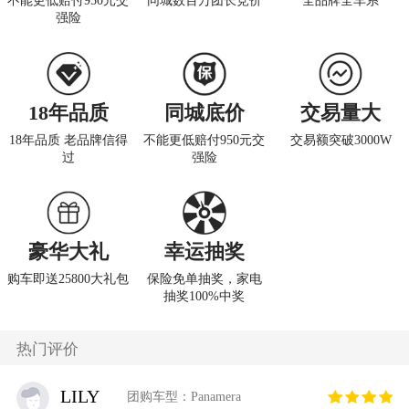
不能更低赔付950元交
同城数百万团长竞价
全品牌全车系
强险
18年品质
同城底价
交易量大
18年品质 老品牌信得
不能更低赔付950元交
交易额突破3000W
过
强险
豪华大礼
幸运抽奖
购车即送25800大礼包
保险免单抽奖，家电
抽奖100%中奖
热门评价
LILY
团购车型：Panamera