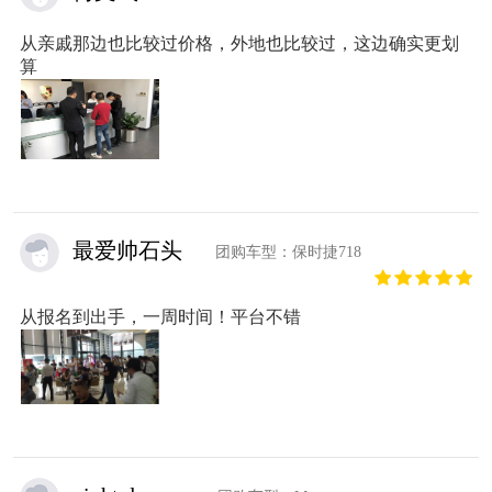
从亲戚那边也比较过价格，外地也比较过，这边确实更划
算
最爱帅石头
团购车型：保时捷718
从报名到出手，一周时间！平台不错