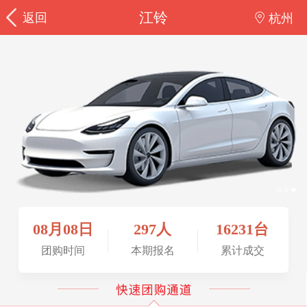
江铃
返回
杭州
08月08日
297人
16231台
团购时间
本期报名
累计成交