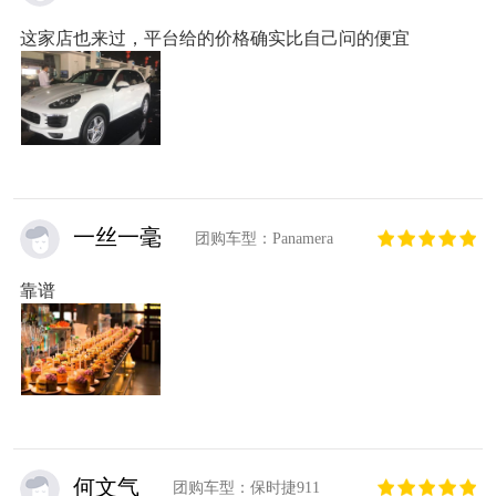
这家店也来过，平台给的价格确实比自己问的便宜
一丝一毫
团购车型：Panamera
靠谱
何文气
团购车型：保时捷911