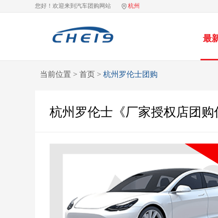
您好！欢迎来到汽车团购网站
杭州
最
当前位置 >
首页
>
杭州罗伦士团购
杭州罗伦士《厂家授权店团购