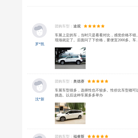
团购车型：
途观
车展上定的车，当时只是看看对比，感觉价格不错
现场就定了。后面问了下价格，要便宜2000多。车
罗*凯
长团购车展真心不错
团购车型：
奥德赛
车展车型很多，选择性也不较多。性价比车型都可
挑选。以后这种车展多多举办
沈*新
团购车型：
福睿斯