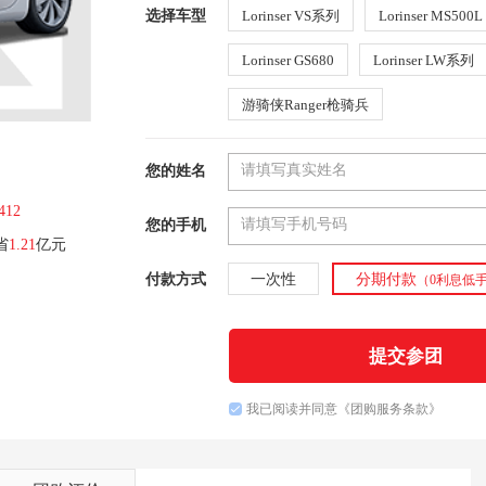
选择车型
Lorinser VS系列
Lorinser MS500L
Lorinser GS680
Lorinser LW系列
游骑侠Ranger枪骑兵
您的姓名
412
您的手机
省
1.21
亿元
付款方式
一次性
分期付款
（0利息低
我已阅读并同意
《团购服务条款》
陈团友
Lorinser GS600
181****01
22分钟前
车团友
Lorinser GS600
135****51
35分钟前