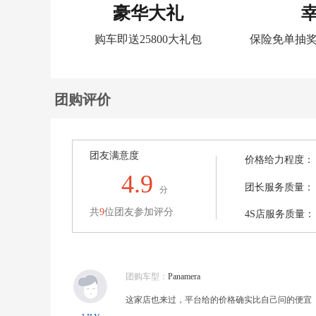
豪华大礼
购车即送25800大礼包
保险免单抽奖
团购评价
团友满意度
价格给力程度：
4.9
团长服务质量：
分
共
9
位团友参加评分
4S店服务质量：
团购车型：
Panamera
这家店也来过，平台给的价格确实比自己问的便宜