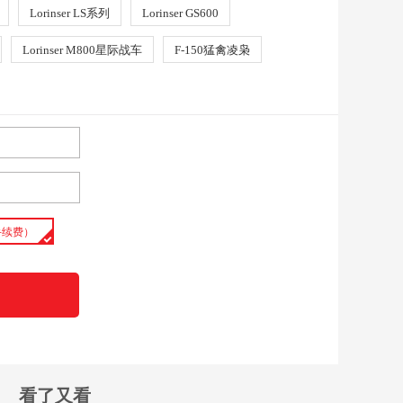
Lorinser LS系列
Lorinser GS600
Lorinser M800星际战车
F-150猛禽凌枭
手续费）
看了又看