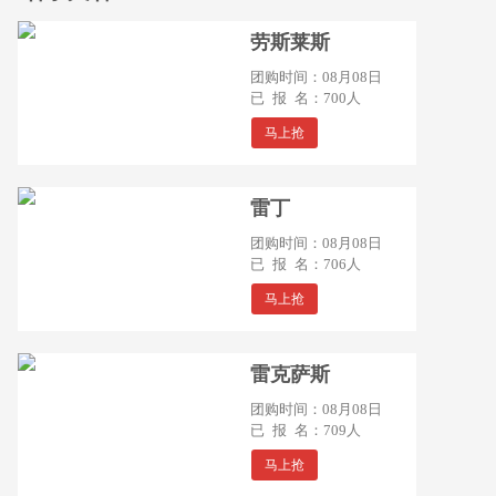
劳斯莱斯
团购时间：08月08日
已
报
名：700人
马上抢
雷丁
团购时间：08月08日
已
报
名：706人
马上抢
雷克萨斯
团购时间：08月08日
已
报
名：709人
马上抢