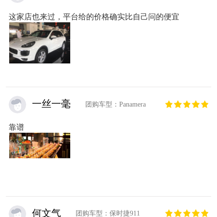
这家店也来过，平台给的价格确实比自己问的便宜
一丝一毫
团购车型：Panamera
靠谱
何文气
团购车型：保时捷911