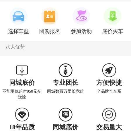
李团友
Huayra
158****96
22分钟前
选择车型
团购报名
参加活动
底价买车
八大优势
同城底价
专业团长
方便快捷
不能更低赔付950元交
同城数百万团长竞价
全品牌全车系
强险
18年品质
同城底价
交易量大