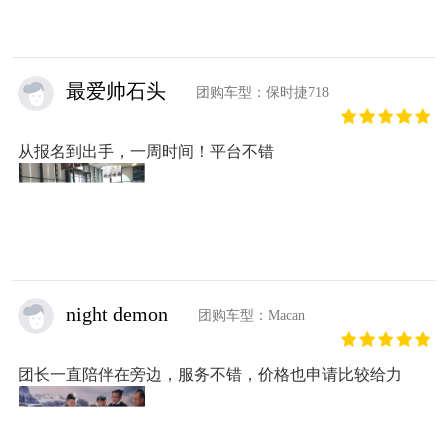
最爱帅石头
团购车型：保时捷718
从报名到出手，一周时间！平台不错
night demon
团购车型：Macan
团长一直陪伴在旁边，服务不错，价格也申请比较给力