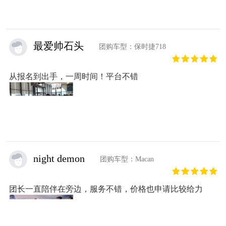
最爱帅石头
团购车型：保时捷718
从报名到出手，一周时间！平台不错
night demon
团购车型：Macan
团长一直陪伴在旁边，服务不错，价格也申请比较给力