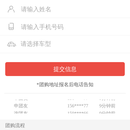
*团购地址报名后电话告知
王团友
175****67
2分钟前
申团友
156****77
5分钟前
申团友
156****77
9分钟前
询团友
159****66
9分钟前
询团友
130****83
22分钟前
团购流程
王团友
175****67
2分钟前