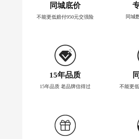
同城底价
同城
不能更低赔付950元交强险
15年品质
15年品质 老品牌信得过
不能更低