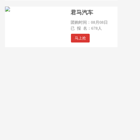
君马汽车
团购时间：08月08日
已
报
名：678人
马上抢