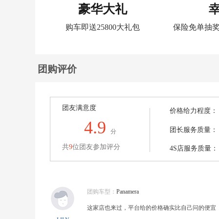
豪华大礼
购车即送25800大礼包
保险免单抽奖
团购评价
团友满意度
价格给力程度：
4.9
团长服务质量：
分
共
9
位团友参加评分
4S店服务质量：
团购车型：
Panamera
这家店也来过，平台给的价格确实比自己问的便宜