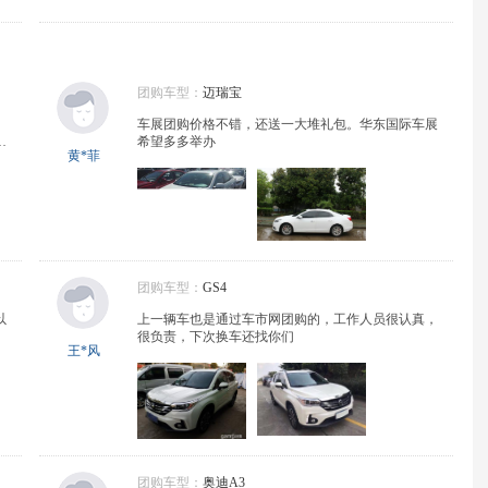
团购车型：
迈瑞宝
。
车展团购价格不错，还送一大堆礼包。华东国际车展
团
希望多多举办
黄*菲
团购车型：
GS4
以
上一辆车也是通过车市网团购的，工作人员很认真，
很负责，下次换车还找你们
王*风
团购车型：
奥迪A3