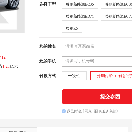
选择车型
瑞驰新能源EC35
瑞驰新能源EC3
瑞驰新能源ED71
瑞驰新能源EC7
瑞驰R5
您的姓名
412
您的手机
省
1.21
亿元
付款方式
一次性
分期付款
（0利息低
我已阅读并同意
《团购服务条款》
程团友
瑞驰新能源EG71
159****47
22分钟前
俞团友
瑞驰新能源EC71
153****78
35分钟前