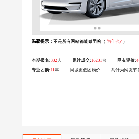
温馨提示：
不是所有网站都能做团购（
为什么?
）
本期报名:
332
人
累计成交:
16231
台
网友评价:
4
专业团购:
11
年
同城更低团购价
共计为网友节
方团友
瑞驰R5
130****39
2分钟前
陈团友
瑞驰新能源EC75
139****63
5分钟前