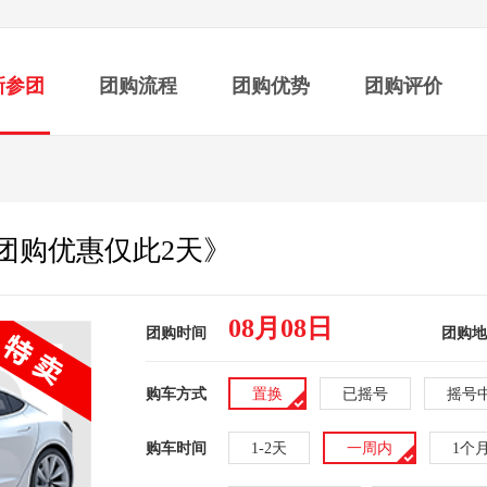
新参团
团购流程
团购优势
团购评价
团购优惠仅此2天》
08月08日
团购时间
团购地
购车方式
置换
已摇号
摇号
购车时间
1-2天
一周内
1个