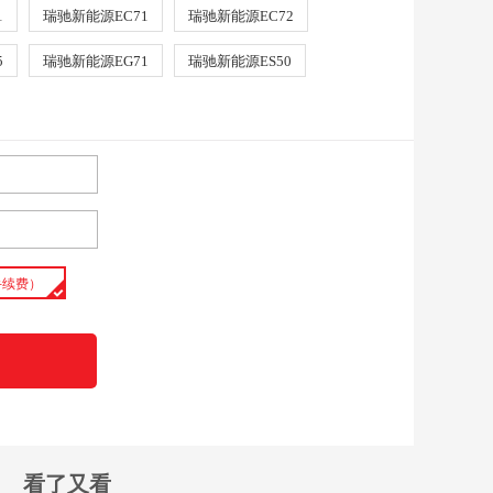
1
瑞驰新能源EC71
瑞驰新能源EC72
5
瑞驰新能源EG71
瑞驰新能源ES50
手续费）
看了又看