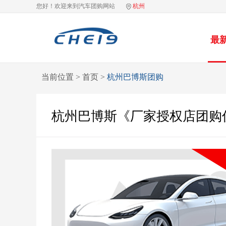
您好！欢迎来到汽车团购网站
杭州
最
当前位置 >
首页
>
杭州巴博斯团购
杭州巴博斯《厂家授权店团购