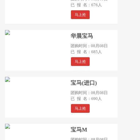
已
报
名：676人
马上抢
华晨宝马
团购时间：08月08日
已
报
名：685人
马上抢
宝马(进口)
团购时间：08月08日
已
报
名：690人
马上抢
宝马M
团购时间：08月08日