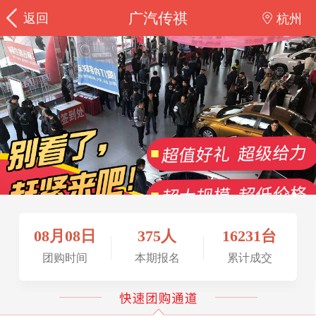
广汽传祺
返回
杭州
08月08日
375人
16231台
团购时间
本期报名
累计成交