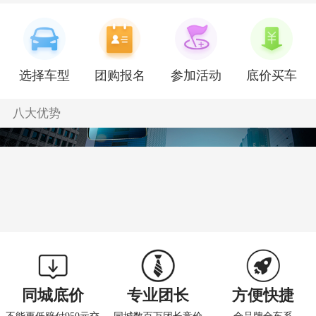
王团友
传祺向往s9
175****67
2分钟前
申团友
传祺E8新能源
156****77
5分钟前
申团友
传祺S7
156****77
9分钟前
询团友
传祺GS4
159****66
9分钟前
选择车型
团购报名
参加活动
底价买车
询团友
传祺GS8新能源
130****83
22分钟前
八大优势
同城底价
专业团长
方便快捷