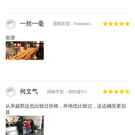
一丝一毫
团购车型：Panamera
靠谱
何文气
团购车型：保时捷911
从亲戚那边也比较过价格，外地也比较过，这边确实更划
算