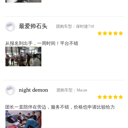
最爱帅石头
团购车型：保时捷718
从报名到出手，一周时间！平台不错
night demon
团购车型：Macan
团长一直陪伴在旁边，服务不错，价格也申请比较给力