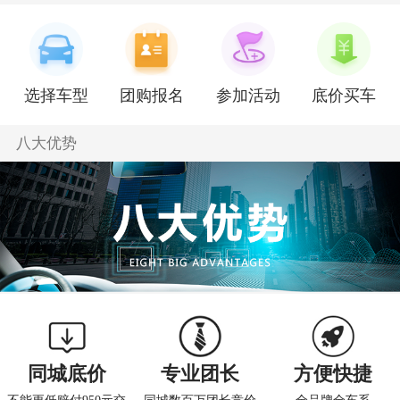
方团友
威麟H6
183****77
9分钟前
王团友
威麟H6
189****98
22分钟前
选择车型
团购报名
参加活动
底价买车
八大优势
同城底价
专业团长
方便快捷