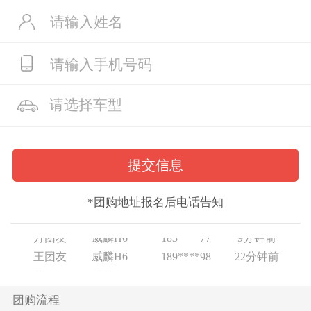
董团友
威麟H5
136****31
2分钟前
刘团友
威麟H3
138****39
5分钟前
*团购地址报名后电话告知
吴团友
威麟H3
156****01
9分钟前
方团友
威麟H6
183****77
9分钟前
王团友
威麟H6
189****98
22分钟前
董团友
威麟H5
136****31
2分钟前
刘团友
威麟H3
138****39
5分钟前
团购流程
吴团友
威麟H3
156****01
9分钟前