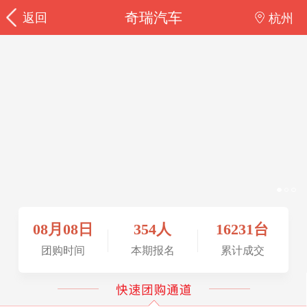
奇瑞汽车
返回
杭州
08月08日
354人
16231台
团购时间
本期报名
累计成交