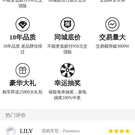
不能更低赔付950元交
同城数百万团长竞价
全品牌全车系
强险
18年品质
同城底价
交易量大
18年品质 老品牌信得
不能更低赔付950元交
交易额突破3000W
过
强险
豪华大礼
幸运抽奖
购车即送25800大礼包
保险免单抽奖，家电
抽奖100%中奖
热门评价
LILY
团购车型：Panamera