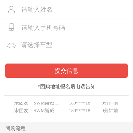
1团友
斯威大虎EDi
178****11
2分钟前
*团购地址报名后电话告知
宋团友
斯威大虎EDi
189****18
5分钟前
宋团友
SWM斯威G01FF
189****18
9分钟前
宋团友
SWM斯威G01FF
189****18
9分钟前
邓团友
SWM斯威G01FF
176****34
22分钟前
1团友
斯威大虎EDi
178****11
2分钟前
团购流程
宋团友
斯威大虎EDi
189****18
5分钟前